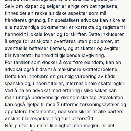
Selv om kjøper og selger er enige om betingelsene,
finnes det en rekke juridiske aspekter som må
håndteres grundig. En spesialisert advokat kan sikre at
alle nødvendige dokumenter er korrekte og registrert i
henhold til lokale lover og forskrifter. Dette inkluderer
å sørge for at skjøten overføres uten problemer, at
eventuelle heftelser fjernes, og at skatter og avgifter
blir ivaretatt i henhold til gjeldende lovgivning.
For familier som ønsker å overføre eiendom, kan en
advokat også bidra til å maksimere skattefordelene.
Dette kan innebære en grundig vurdering av både
spanske og, i noen tilfeller, internasjonale skatteregler.
Ved å ha en advokat med erfaring i slike saker kan
man unngå unødvendige økonomiske tap. Advokaten
kan også hjelpe til med å utforme forsoningsavtaler og
oppdatere testamenter, noe som sikrer at alle parters
ønsker blir respektert og fullt ut forstått.
Når parter kommer til enighet uten megler, er det