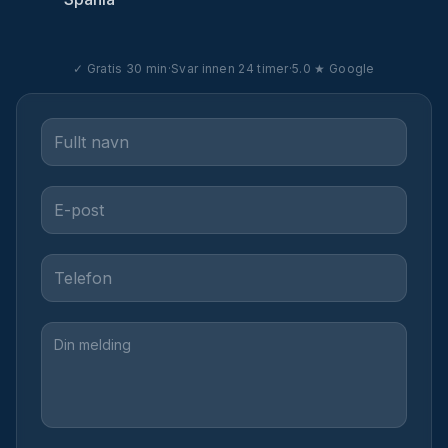
✓ Gratis 30 min
·
Svar innen 24 timer
·
5.0 ★ Google